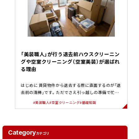
「美装職人」が行う退去前ハウスクリーニン
グや空室クリーニング（空室美装）が選ばれ
る理由
はじめに 賃貸物件から退去する際に直面するのが「退
去前の清掃」です。ただでさえ引っ越しの準備で忙し
い中「隅々まで掃除する...
#美装職人
#空室クリーニング
#基礎知識
Category
カテゴリ