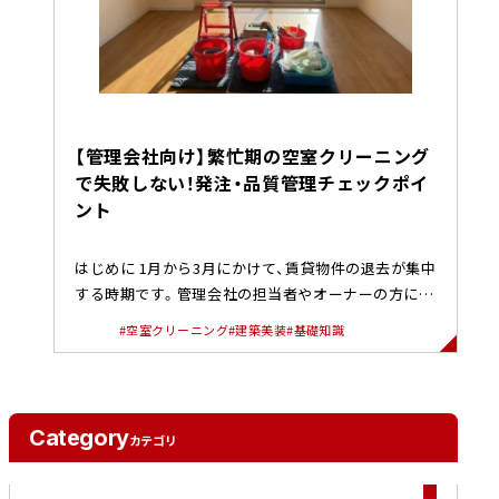
【管理会社向け】繁忙期の空室クリーニング
で失敗しない！発注・品質管理チェックポイ
ント
はじめに 1月から3月にかけて、賃貸物件の退去が集中
する時期です。管理会社の担当者やオーナーの方にと
っては、原状回復や空...
#空室クリーニング
#建築美装
#基礎知識
Category
カテゴリ